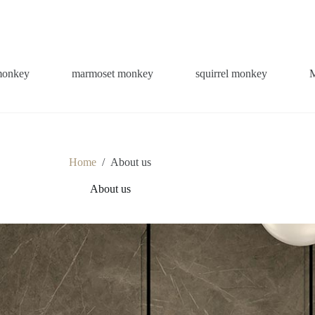
monkey
marmoset monkey
squirrel monkey
Home
/
About us
About us