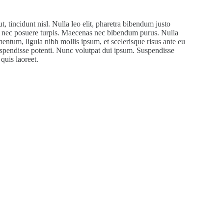
ut, tincidunt nisl. Nulla leo elit, pharetra bibendum justo
ed nec posuere turpis. Maecenas nec bibendum purus. Nulla
ermentum, ligula nibh mollis ipsum, et scelerisque risus ante eu
Suspendisse potenti. Nunc volutpat dui ipsum. Suspendisse
 quis laoreet.