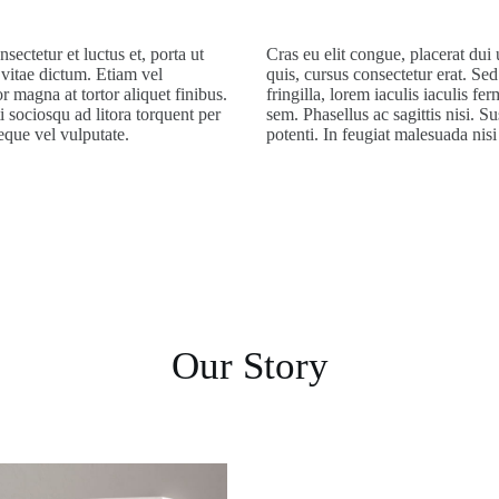
nsectetur et luctus et, porta ut
Cras eu elit congue, placerat dui 
t vitae dictum. Etiam vel
quis, cursus consectetur erat. S
 magna at tortor aliquet finibus.
fringilla, lorem iaculis iaculis f
i sociosqu ad litora torquent per
sem. Phasellus ac sagittis nisi. 
eque vel vulputate.
potenti. In feugiat malesuada nisi
Our Story